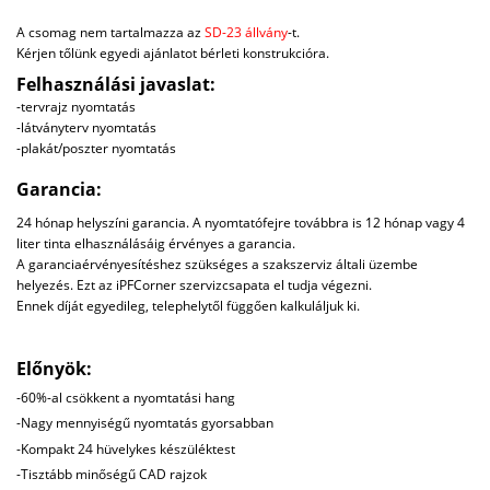
A csomag nem tartalmazza az
SD-23 állvány
-t.
Kérjen tőlünk egyedi ajánlatot bérleti konstrukcióra.
Felhasználási javaslat:
-tervrajz nyomtatás
-látványterv nyomtatás
-plakát/poszter nyomtatás
Garancia:
24 hónap helyszíni garancia. A nyomtatófejre továbbra is 12 hónap vagy 4
liter tinta elhasználásáig érvényes a garancia.
A garanciaérvényesítéshez szükséges a szakszerviz általi üzembe
helyezés. Ezt az iPFCorner szervizcsapata el tudja végezni.
Ennek díját egyedileg, telephelytől függően kalkuláljuk ki.
Előnyök:
-60%-al csökkent a nyomtatási hang
-Nagy mennyiségű nyomtatás gyorsabban
-Kompakt 24 hüvelykes készüléktest
-Tisztább minőségű CAD rajzok