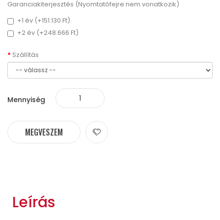
Garanciakiterjesztés (Nyomtatófejre nem vonatkozik)
+1 év (+151.130 Ft)
+2 év (+248.666 Ft)
Szállítás
Mennyiség
MEGVESZEM
Leírás