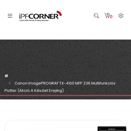
0
Canon ImagePROGRAF TX-4100 MFP Z36 Multifunkciós
Plotter (Akció A Készlet Erejéig)