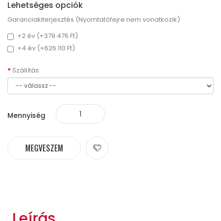
Lehetséges opciók
Garanciakiterjesztés (Nyomtatófejre nem vonatkozik)
+2 év (+379.476 Ft)
+4 év (+626.110 Ft)
Szállítás
Mennyiség
MEGVESZEM
Leírás