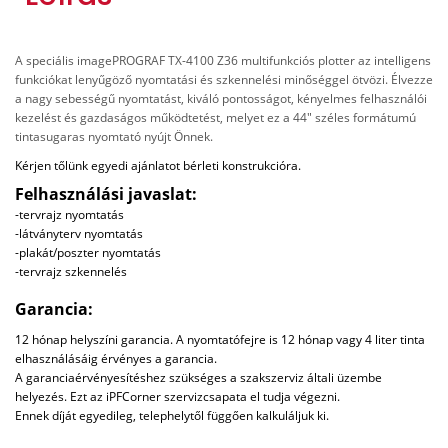
A speciális imagePROGRAF TX-4100 Z36 multifunkciós plotter az intelligens
funkciókat lenyűgöző nyomtatási és szkennelési minőséggel ötvözi. Élvezze
a nagy sebességű nyomtatást, kiváló pontosságot, kényelmes felhasználói
kezelést és gazdaságos működtetést, melyet ez a 44" széles formátumú
tintasugaras nyomtató nyújt Önnek.
Kérjen tőlünk egyedi ajánlatot bérleti konstrukcióra.
Felhasználási javaslat:
-tervrajz nyomtatás
-látványterv nyomtatás
-plakát/poszter nyomtatás
-tervrajz szkennelés
Garancia:
12 hónap helyszíni garancia. A nyomtatófejre is 12 hónap vagy 4 liter tinta
elhasználásáig érvényes a garancia.
A garanciaérvényesítéshez szükséges a szakszerviz általi üzembe
helyezés. Ezt az iPFCorner szervizcsapata el tudja végezni.
Ennek díját egyedileg, telephelytől függően kalkuláljuk ki.