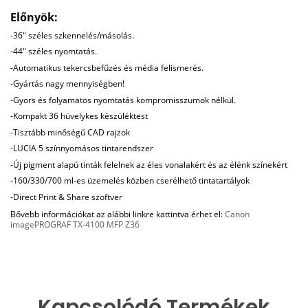
Előnyök:
-36" széles szkennelés/másolás.
-44" széles nyomtatás.
-Automatikus tekercsbefűzés és média felismerés.
-Gyártás nagy mennyiségben!
-Gyors és folyamatos nyomtatás kompromisszumok nélkül.
-Kompakt 36 hüvelykes készüléktest
-Tisztább minőségű CAD rajzok
-LUCIA 5 színnyomásos tintarendszer
-Új pigment alapú tinták felelnek az éles vonalakért és az élénk színekért
-160/330/700 ml-es üzemelés közben cserélhető tintatartályok
-Direct Print & Share szoftver
Bővebb információkat az alábbi linkre kattintva érhet el:
Canon
imagePROGRAF TX-4100 MFP Z36
Kapcsolódó Termékek