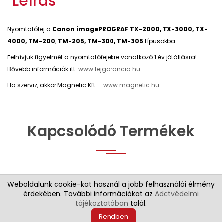
Leírás
Nyomtatófej a
Canon imagePROGRAF TX-2000, TX-3000, TX-
4000, TM-200, TM-205, TM-300, TM-305
típusokba.
Felhívjuk figyelmét a nyomtatófejekre vonatkozó 1 év jótállásra!
Bővebb információk itt:
www.fejgarancia.hu
Ha szerviz, akkor Magnetic Kft. -
www.magnetic.hu
Kapcsolódó Termékek
Weboldalunk cookie-kat használ a jobb felhasználói élmény
érdekében. További információkat az
Adatvédelmi
tájékoztatóban
talál.
©2022 IPF Corner - Canon Szélesformátumú Specialista
Rendben