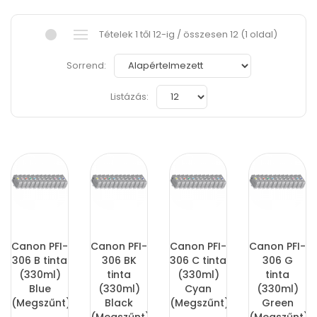
Tételek 1 től 12-ig / összesen 12 (1 oldal)
Sorrend:
Listázás:
Canon PFI-
Canon PFI-
Canon PFI-
Canon PFI-
306 B tinta
306 BK
306 C tinta
306 G
(330ml)
tinta
(330ml)
tinta
Blue
(330ml)
Cyan
(330ml)
(Megszűnt)
Black
(Megszűnt)
Green