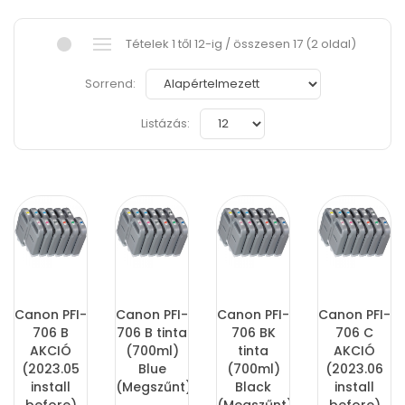
Tételek 1 től 12-ig / összesen 17 (2 oldal)
Sorrend:
Listázás:
Canon PFI-
Canon PFI-
Canon PFI-
Canon PFI-
706 B
706 B tinta
706 BK
706 C
AKCIÓ
(700ml)
tinta
AKCIÓ
(2023.05
Blue
(700ml)
(2023.06
install
(Megszűnt)
Black
install