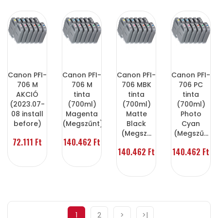
Canon PFI-
Canon PFI-
Canon PFI-
Canon PFI-
706 M
706 M
706 MBK
706 PC
AKCIÓ
tinta
tinta
tinta
(2023.07-
(700ml)
(700ml)
(700ml)
08 install
Magenta
Matte
Photo
before)
(Megszűnt)
Black
Cyan
(Megsz...
(Megszű...
72.111 Ft
140.462 Ft
140.462 Ft
140.462 Ft
1
2
>
>|