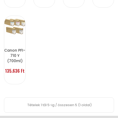
Canon PFI-
710 Y
(700ml)
135.636 Ft
Tételek 1 től 5-ig / összesen 5 (1 oldal)