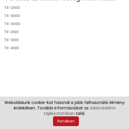
TX-2000
TX-3000
TX-4000
TX-2100
TX-3100
TX-4100
Weboldalunk cookie-kat használ a jobb felhasználói élmény
©2022 IPF Corner - Canon Szélesformátumú Specialista
érdekében. További információkat az
Adatvédelmi
tájékoztatóban
talál.
Rendben