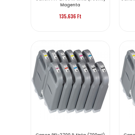
Magenta
135.636 Ft
Canon PFI-2700 R tinta (700ml)
Cano