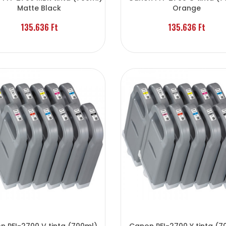
Matte Black
Orange
135.636 Ft
135.636 Ft
n PFI-2700 V tinta (700ml)
Canon PFI-2700 Y tinta (7