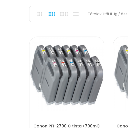
Tételek 1 től 11-ig / ös
Canon PFI-2700 C tinta (700ml)
Canon