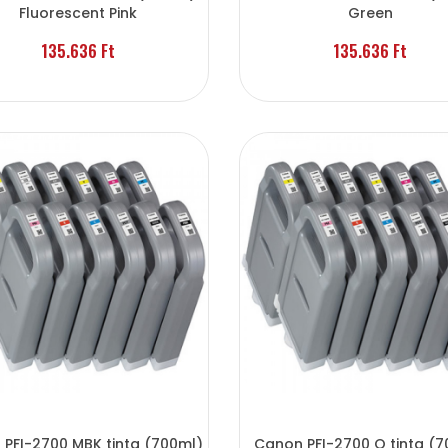
Fluorescent Pink
Green
135.636 Ft
135.636 Ft
PFI-2700 MBK tinta (700ml)
Canon PFI-2700 O tinta (7