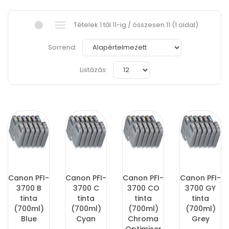
Tételek 1 től 11-ig / összesen 11 (1 oldal)
Sorrend:
Listázás:
Canon PFI-
Canon PFI-
Canon PFI-
Canon PFI-
3700 B
3700 C
3700 CO
3700 GY
tinta
tinta
tinta
tinta
(700ml)
(700ml)
(700ml)
(700ml)
Blue
Cyan
Chroma
Grey