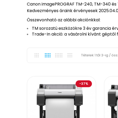
Canon imagePROGRAF TM-240, TM-340 és
Kedvezményes áraink érvényesek 2025.04.07-2
Összevonható az alábbi akciónkkal:
TM sorozatú eszközökre 3 év garancia ér
Trade-In akció: a vásárolni kívánt géptől 
Tételek 1 től 3-ig / ös
-37%