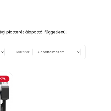
.
gi plotterét álapottól függetlenül.
Sorrend:
-7%