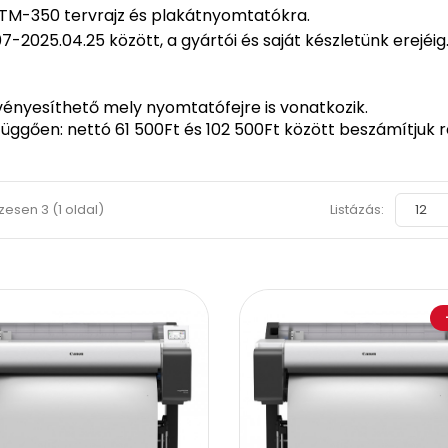
 TM-350
tervrajz és plakátnyomtatókra.
025.04.25 között, a gyártói és saját készletünk erejéig
vényesíthető mely nyomtatófejre is vonatkozik.
függően: nettó 61 500Ft és 102 500Ft között beszámítjuk ré
szesen 3 (1 oldal)
Listázás: