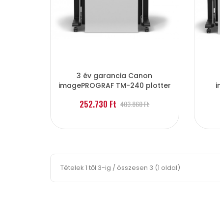
3 év garancia Canon
imagePROGRAF TM-240 plotter
i
252.730 Ft
403.860 Ft
Tételek 1 től 3-ig / összesen 3 (1 oldal)