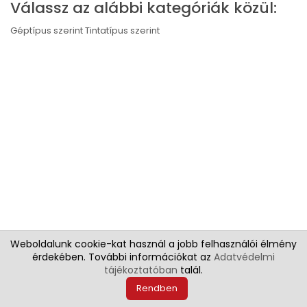
Válassz az alábbi kategóriák közül:
Géptípus szerint
Tintatípus szerint
Weboldalunk cookie-kat használ a jobb felhasználói élmény
©2022 IPF Corner - Canon Szélesformátumú Specialista
érdekében. További információkat az
Adatvédelmi
tájékoztatóban
talál.
Rendben