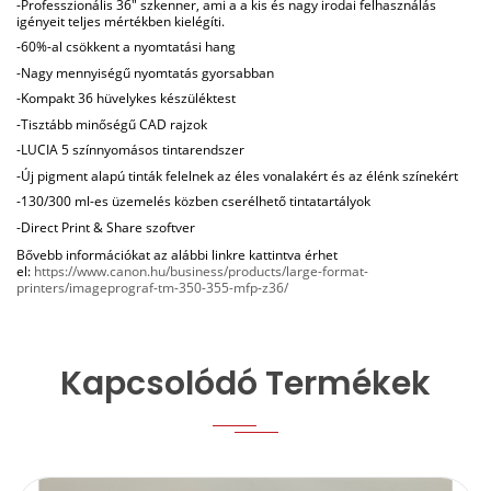
-Professzionális 36" szkenner, ami a a kis és nagy irodai felhasználás
igényeit teljes mértékben kielégíti.
-60%-al csökkent a nyomtatási hang
-Nagy mennyiségű nyomtatás gyorsabban
-Kompakt 36 hüvelykes készüléktest
-Tisztább minőségű CAD rajzok
-LUCIA 5 színnyomásos tintarendszer
-Új pigment alapú tinták felelnek az éles vonalakért és az élénk színekért
-130/300 ml-es üzemelés közben cserélhető tintatartályok
-Direct Print & Share szoftver
Bővebb információkat az alábbi linkre kattintva érhet
el:
https://www.canon.hu/business/products/large-format-
printers/imageprograf-tm-350-355-mfp-z36/
Kapcsolódó Termékek