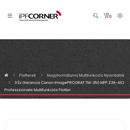
0
Plotterek
Nagyformátumú Multifunkciós Nyomtatók
3 Év Garancia Canon ImagePROGRAF TM-350 MFP Z36-AIO
Professzionalis Multifunkciós Plotter