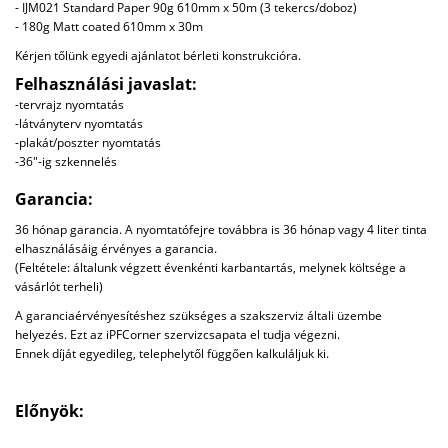
- IJM021 Standard Paper 90g 610mm x 50m (3 tekercs/doboz)
- 180g Matt coated 610mm x 30m
Kérjen tőlünk egyedi ajánlatot bérleti konstrukcióra.
Felhasználási javaslat:
-tervrajz nyomtatás
-látványterv nyomtatás
-plakát/poszter nyomtatás
-36"-ig szkennelés
Garancia:
36 hónap garancia. A nyomtatófejre továbbra is 36 hónap vagy 4 liter tinta
elhasználásáig érvényes a garancia.
(Feltétele: általunk végzett évenkénti karbantartás, melynek költsége a
vásárlót terheli)
A garanciaérvényesítéshez szükséges a szakszerviz általi üzembe
helyezés. Ezt az iPFCorner szervizcsapata el tudja végezni.
Ennek díját egyedileg, telephelytől függően kalkuláljuk ki.
Előnyök: