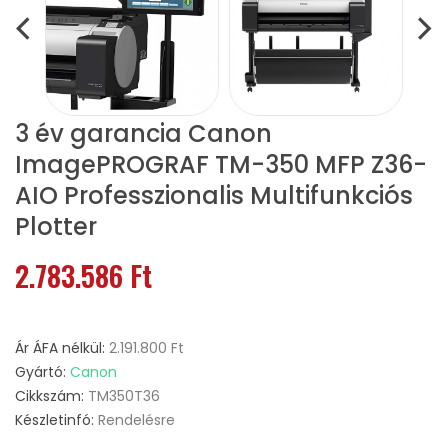
3 év garancia Canon
ImagePROGRAF TM-350 MFP Z36-
AIO Professzionalis Multifunkciós
Plotter
2.783.586 Ft
Ár ÁFA nélkül:
2.191.800 Ft
Gyártó:
Canon
Cikkszám:
TM350T36
Készletinfó:
Rendelésre