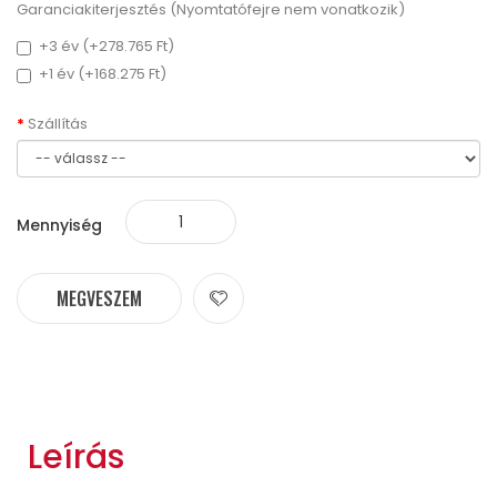
Garanciakiterjesztés (Nyomtatófejre nem vonatkozik)
+3 év (+278.765 Ft)
+1 év (+168.275 Ft)
Szállítás
Mennyiség
MEGVESZEM
Leírás