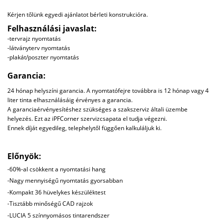
Kérjen tőlünk egyedi ajánlatot bérleti konstrukcióra.
Felhasználási javaslat:
-tervrajz nyomtatás
-látványterv nyomtatás
-plakát/poszter nyomtatás
Garancia:
24 hónap helyszíni garancia. A nyomtatófejre továbbra is 12 hónap vagy 4
liter tinta elhasználásáig érvényes a garancia.
A garanciaérvényesítéshez szükséges a szakszerviz általi üzembe
helyezés. Ezt az iPFCorner szervizcsapata el tudja végezni.
Ennek díját egyedileg, telephelytől függően kalkuláljuk ki.
Előnyök:
-60%-al csökkent a nyomtatási hang
-Nagy mennyiségű nyomtatás gyorsabban
-Kompakt 36 hüvelykes készüléktest
-Tisztább minőségű CAD rajzok
-LUCIA 5 színnyomásos tintarendszer