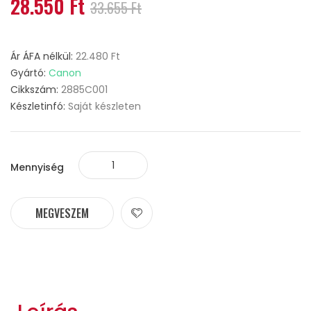
28.550 Ft
33.655 Ft
Ár ÁFA nélkül:
22.480 Ft
Gyártó:
Canon
Cikkszám:
2885C001
Készletinfó:
Saját készleten
Mennyiség
MEGVESZEM