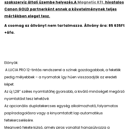
szakszerviz általi üzembe helyezés.A
Magnetic Kft.
hivatalos
Canon GOLD partnerként ennek a követelménynek teljes
mértékben eleget tesz.
A csomag az állványt nem tartalmazza. Állvány ára: 85 635Ft
+áfa.
Előnyök:
A LUCIA PRO 12-tintás rendszerrel a színek gazdagabbak, a feketék
pedig mélyebbek – a nyomatok így hűen visszaadják az eredeti
képet.
Az új 1,28” széles nyomtatófej gyorsabb, a kiváló minőséget megőrző
nyomtatást tesz lehetővé.
Az opcionális duplatekercses egység alkalmazható, folyamatos
papíradagolásra vagy a kinyomtatott lap automatikus
feltekercselésére.
Megnyerő fekete külső, amely piros vonallal hangsúlyozza a