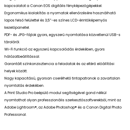
kapcsolatot a Canon EOS digitális fényképezőgépekkel.
Ergonomikus kialakítás a nyomatok ellenőrzésére használható
lapos felső felülettel és 3,5”-es színes LCD-érintőképernyős
kezelőpanellel.
PDF- és JPG-fájlok gyors, egyszerű nyomtatása közvetlenül USB-s
tárolóról.
Wi-Fi funkció az egyszerű kapcsolódás érdekében, gyors
hálózatbeállítással.
Garantált színkonzisztencia a feladatok és az eltérő előállítási
helyek között.
Nagy kapacitású, gyorsan cserélhető tintapatronok a zavartalan
nyomtatás érdekében.
A Print Studio Pro beépülő modul segítségével gond nélkül
nyomtathat olyan professzionális szerkesztőszoftverekből, mint az
Adobe Lightroom®, az Adobe Photoshop® és a Canon Digital Photo
Professional.