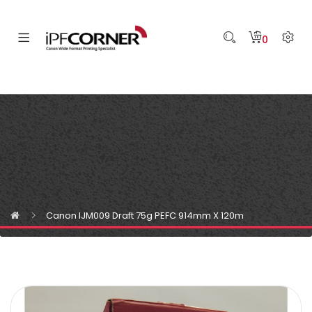
0
Canon IJM009 Draft 75g PEFC 914mm X 120m