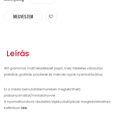
MEGVESZEM
Leírás
180 grammos matt felületkezelt papír, mely tökéletes választás
plakátok, grafikák, poszterek és mérnöki rajzok nyomtatásához.
Ez a média bemutatótermünkben megtekinthető
próbanyomattal/mintakönyvvel.
A nyomathordozó részletes tájékoztatójának megtekintéséhez
kattintson
ide