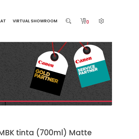
LAT
VIRTUAL SHOWROOM
0
MBK tinta (700ml) Matte