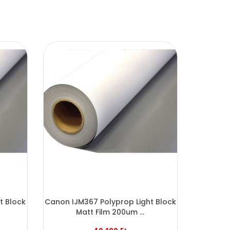
t Block
Canon IJM367 Polyprop Light Block
Kifuto
Matt Film 200um ...
PRO