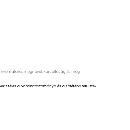
l, a nyomatokat megnövelt karcállóság és még
ínek széles dinamikatartománya és a sötétebb területek