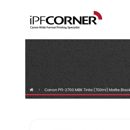
Canon PFI-2700 MBK Tinta (700ml) Matte Blac