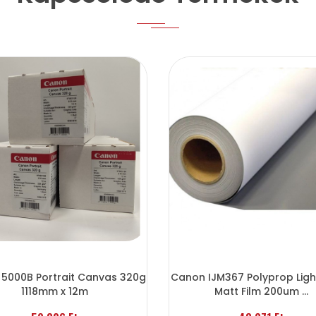
5000B Portrait Canvas 320g
Canon IJM367 Polyprop Ligh
1118mm x 12m
Matt Film 200um ...