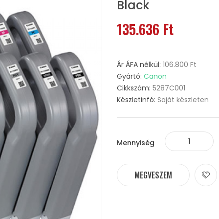
Black
135.636 Ft
Ár ÁFA nélkül:
106.800 Ft
Gyártó:
Canon
Cikkszám:
5287C001
Készletinfó:
Saját készleten
Mennyiség
MEGVESZEM