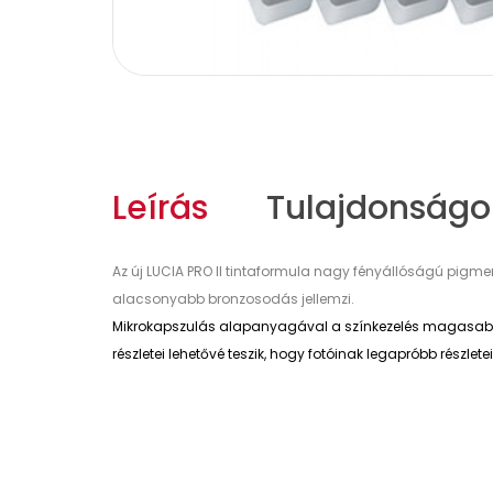
Leírás
Tulajdonságo
Az új LUCIA PRO II tintaformula nagy fényállóságú pigme
alacsonyabb bronzosodás jellemzi.
Mikrokapszulás alapanyagával a színkezelés magasabb szi
részletei lehetővé teszik, hogy fotóinak legapróbb részle