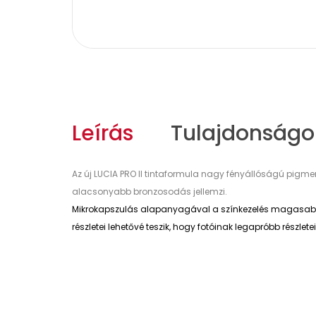
Leírás
Tulajdonságo
Az új LUCIA PRO II tintaformula nagy fényállóságú pigme
alacsonyabb bronzosodás jellemzi.
Mikrokapszulás alapanyagával a színkezelés magasabb szi
részletei lehetővé teszik, hogy fotóinak legapróbb részle