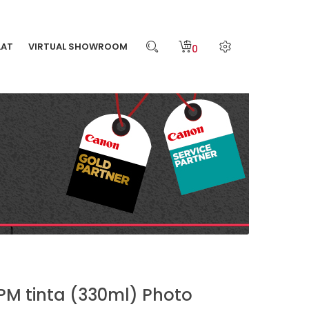
LAT
VIRTUAL SHOWROOM
0
PM tinta (330ml) Photo