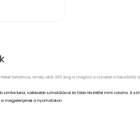
k
nteket tartalmaz, amely akár 200 évig is megőrzi a színeket a fakulástó
ntre kerül, szélesebb színskálával és több részlettel mint valaha. A sz
tei is megjelenjenek a nyomatokon.