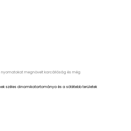
l, a nyomatokat megnövelt karcállóság és még
ínek széles dinamikatartománya és a sötétebb területek