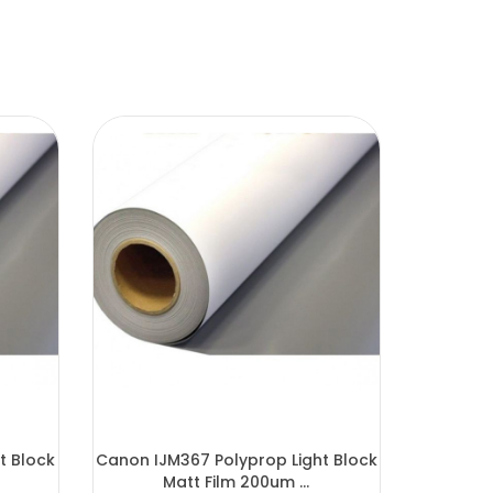
t Block
Canon IJM367 Polyprop Light Block
Matt Film 200um ...