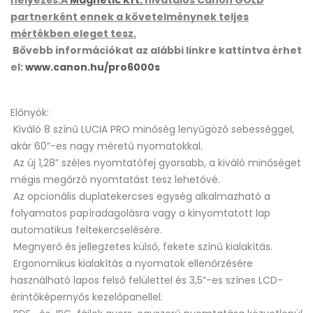
partnerként ennek a követelménynek teljes
mértékben eleget tesz.
Bővebb információkat az alábbi linkre kattintva érhet
el:
www.canon.hu/pro6000s
Előnyök:
Kiváló 8 színű LUCIA PRO minőség lenyűgöző sebességgel,
akár 60”-es nagy méretű nyomatokkal.
Az új 1,28” széles nyomtatófej gyorsabb, a kiváló minőséget
mégis megőrző nyomtatást tesz lehetővé.
Az opcionális duplatekercses egység alkalmazható a
folyamatos papíradagolásra vagy a kinyomtatott lap
automatikus feltekercselésére.
Megnyerő és jellegzetes külső, fekete színű kialakítás.
Ergonomikus kialakítás a nyomatok ellenőrzésére
használható lapos felső felülettel és 3,5”-es színes LCD-
érintőképernyős kezelőpanellel.