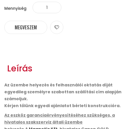
Mennyiség
MEGVESZEM
Leírás
Az üzembe helyezés és felhasználói oktatás díját
egyedileg személyre szabottan szállítási cím alapján
számoljuk.
Kérjen tőlünk egyedi ajánlatot bérleti konstrukcióra.
Az eszköz garanciaérvényesítéséhez szükséges, a
hivatalos szakszerviz általi üzembe
helyezés.A
Magnetic Kft.
hivatalos Canon GOLD