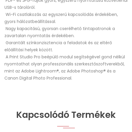
PDF- és JPG-fájlok gyors, egyszerű nyomtatása közvetlenül
USB-s tárolóról.
Wi-Fi csatlakozás az egyszerű kapcsolódás érdekében,
gyors hálózatbeállítással.
Nagy kapacitású, gyorsan cserélhető tintapatronok a
zavartalan nyomtatás érdekében.
Garantált színkonzisztencia a feladatok és az eltérő
előállítási helyek között.
A Print Studio Pro beépülő modul segítségével gond nélkül
nyomtathat olyan professzionális szerkesztőszoftverekből,
mint az Adobe Lightroom®, az Adobe Photoshop® és a
Canon Digital Photo Professional.
Kapcsolódó Termékek