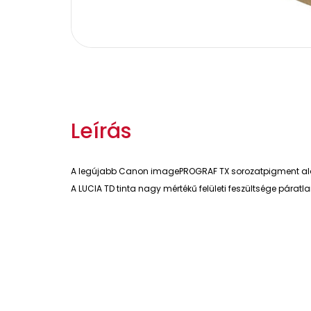
Leírás
A legújabb Canon imagePROGRAF TX sorozatpigment ala
A LUCIA TD tinta nagy mértékű felületi feszültsége párat