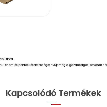
pú tintái.
lanul finom és pontos részletességet nyújt még a gazdaságos, bevonat nélk
Kapcsolódó Termékek