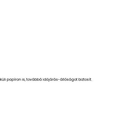
üli papíron is, továbbá időjárás-állóságot biztosít.