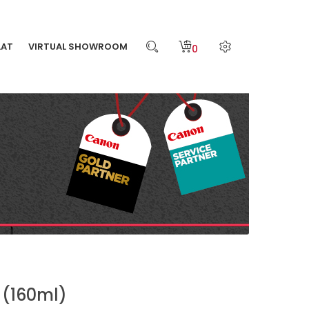
LAT
VIRTUAL SHOWROOM
0
 (160ml)