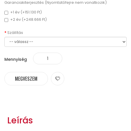
Garanciakiterjesztés (Nyomtatófejre nem vonatkozik)
+1 év (+151.130 Ft)
+2 év (+248.666 Ft)
Szállítás
Mennyiség
MEGVESZEM
Leírás