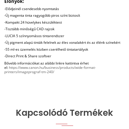
Előnyök:
-Elődjeinél csendesebb nyomtatás
-Új magenta tinta ragyogóbb piros színt biztosít
-Kompakt 24 hüvelykes készüléktest
-Tisztább minőségű CAD rajzok
-LUCIA 5 színnyomásos tintarendszer
-Új pigment alapú tinták felelnek az éles vonalakért és az élénk színekért
-55 ml-es üzemelés közben cserélhető tintatartályok
-Direct Print & Share szoftver
Bővebb információkat az alábbi linkre kattintva érhet
el:
https://www.canon.hu/business/products/wide-format-
printers/imageprograf-tm-240/
Kapcsolódó Termékek