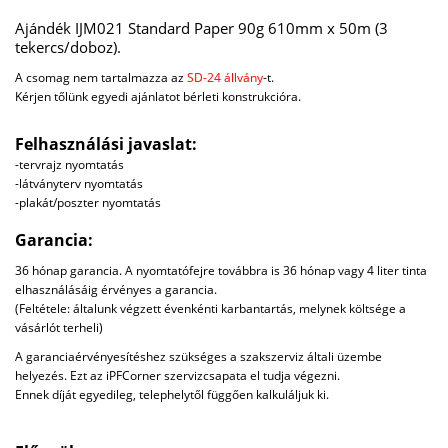
Ajándék IJM021 Standard Paper 90g 610mm x 50m (3
tekercs/doboz).
A csomag nem tartalmazza az
SD-24 állvány
-t.
Kérjen tőlünk egyedi ajánlatot bérleti konstrukcióra.
Felhasználási javaslat:
-tervrajz nyomtatás
-látványterv nyomtatás
-plakát/poszter nyomtatás
Garancia:
36 hónap garancia. A nyomtatófejre továbbra is 36 hónap vagy 4 liter tinta
elhasználásáig érvényes a garancia.
(Feltétele: általunk végzett évenkénti karbantartás, melynek költsége a
vásárlót terheli)
A garanciaérvényesítéshez szükséges a szakszerviz általi üzembe
helyezés. Ezt az iPFCorner szervizcsapata el tudja végezni.
Ennek díját egyedileg, telephelytől függően kalkuláljuk ki.