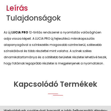
Leírás
Tulajdonságok
Az új
LUCIA PRO
12-tintás rendszerrel a nyomtatás valósághűen
adja vissza képeit. A LUCIA PRO új fejlesztésű mikrokapszulás
alapanyagával a színkezelés magasabb szintre kerül, szélesebb
színskálával és több részlettel mint valaha. A színek széles
dinamikatartománya és a sötétebb területek részletei lehetővé teszik,
hogy fotóinak legapróbb részletei is megjelenjenek a nyomatokon.
Kapcsolódó Termékek
Weboldalunk cookie-kat használ a jobb felhasználói élmény